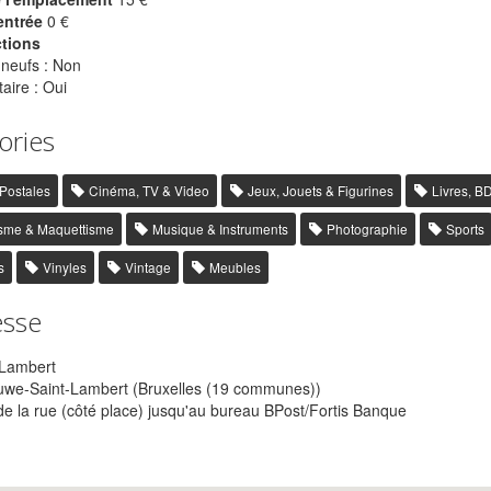
entrée
0 €
ctions
 neufs : Non
aire : Oui
ories
 Postales
Cinéma, TV & Video
Jeux, Jouets & Figurines
Livres, B
sme & Maquettisme
Musique & Instruments
Photographie
Sports
s
Vinyles
Vintage
Meubles
esse
-Lambert
we-Saint-Lambert (Bruxelles (19 communes))
de la rue (côté place) jusqu'au bureau BPost/Fortis Banque