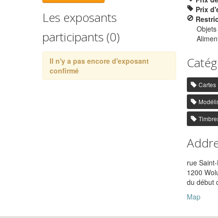
Prix d'
Les exposants
Restri
Objets
participants (0)
Aliment
Catég
Il n'y a pas encore d'exposant
confirmé
Cartes
Modéli
Timbre
Addr
rue Saint
1200 Wolu
du début 
Map