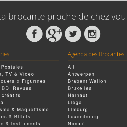
La brocante proche de chez vou
ries
Agenda des Brocantes
 Postales
All
, TV & Video
Antwerpen
Jouets & Figurines
Brabant Wallon
, BD, Revues
Bruxelles
 créatifs
Hainaut
ia
Liège
isme & Maquettisme
Limburg
es & Billets
Luxembourg
e & Instruments
Namur