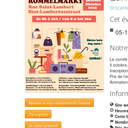
Brocant
Cet é
05-
Notre
Le comité
5 octobre
Inscriptio
Prix de l
Animation
Infor
Ajouter à mes évènements favoris
Site w
Heures
J'y expose
Cette 
Nombre
Je serai présent
Prix d