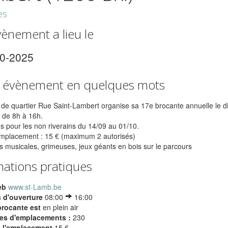
es
vènement a lieu le
10-2025
 évènement en quelques mots
 de quartier Rue Saint-Lambert organise sa 17e brocante annuelle le 
, de 8h à 16h.
ns pour les non riverains du 14/09 au 01/10.
'emplacement : 15 € (maximum 2 autorisés)
s musicales, grimeuses, jeux géants en bois sur le parcours
mations pratiques
eb
www.st-Lamb.be
 d'ouverture
08:00
16:00
brocante est
en plein air
s d'emplacements :
230
e l'emplacement
15 €