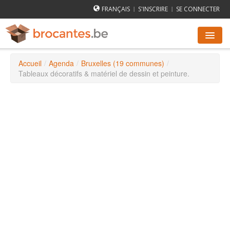
FRANÇAIS
S'INSCRIRE
SE CONNECTER
|
|
Accueil
/
Agenda
/
Bruxelles (19 communes)
/
AGENDA DES BROCANTES
Tableaux décoratifs & matériel de dessin et peinture.
VILLES
COMMENT ÇA MARCHE