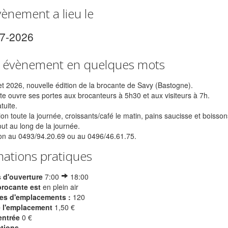
vènement a lieu le
07-2026
 évènement en quelques mots
let 2026, nouvelle édition de la brocante de Savy (Bastogne).
te ouvre ses portes aux brocanteurs à 5h30 et aux visiteurs à 7h.
tuite.
on toute la journée, croissants/café le matin, pains saucisse et boisso
out au long de la journée.
on au 0493/94.20.69 ou au 0496/46.61.75.
mations pratiques
 d'ouverture
7:00
18:00
brocante est
en plein air
s d'emplacements :
120
e l'emplacement
1,50 €
entrée
0 €
ctions