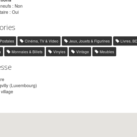
 neufs : Non
aire : Oui
ories
 Postales
Cinéma, TV & Video
Jeux, Jouets & Figurines
Livres, B
a
Monnaies & Billets
Vinyles
Vintage
Meubles
esse
tre
villy (Luxembourg)
village