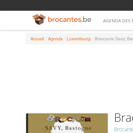
AGENDA DES
Accueil
/
Agenda
/
Luxembourg
/
Braocante Savy( Ba
Bra
Brocant