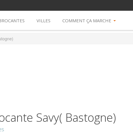
 BROCANTES
VILLES
COMMENT ÇA MARCHE
stogne)
ocante Savy( Bastogne)
es