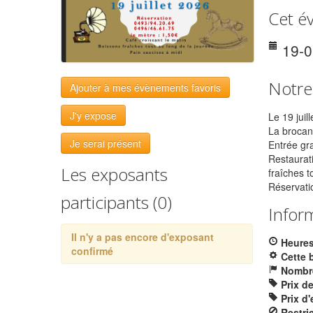
Cet é
19-
Notre
Ajouter à mes évènements favoris
J'y expose
Le 19 juil
La brocan
Je serai présent
Entrée gra
Restaurati
Les exposants
fraîches t
Réservati
participants (0)
Infor
Il n'y a pas encore d'exposant
Heures
confirmé
Cette 
Nombre
Prix d
Prix d'
Restri