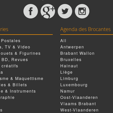
ries
Agenda des Brocantes
 Postales
All
, TV & Video
Antwerpen
Jouets & Figurines
Brabant Wallon
, BD, Revues
Bruxelles
 créatifs
Hainaut
ia
Liège
isme & Maquettisme
Limburg
es & Billets
Luxembourg
e & Instruments
Namur
raphie
Oost-Vlaanderen
Vlaams Brabant
es
West-Vlaanderen