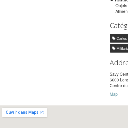
Objets
Aliment
Catég
Cartes
Militari
Addr
Savy Cen
6600 Long
Centre du 
Map