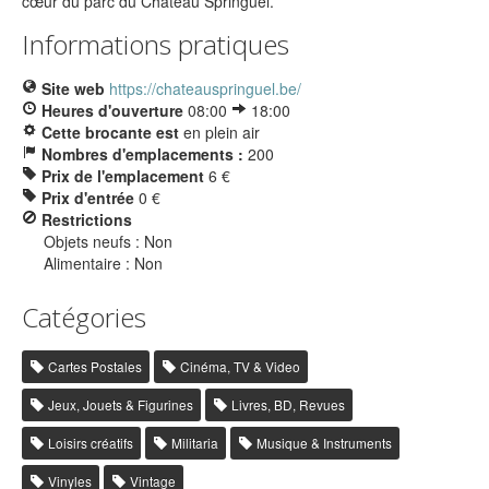
cœur du parc du Château Springuel.
Informations pratiques
Site web
https://chateauspringuel.be/
Heures d'ouverture
08:00
18:00
Cette brocante est
en plein air
Nombres d'emplacements :
200
Prix de l'emplacement
6 €
Prix d'entrée
0 €
Restrictions
Objets neufs : Non
Alimentaire : Non
Catégories
Cartes Postales
Cinéma, TV & Video
Jeux, Jouets & Figurines
Livres, BD, Revues
Loisirs créatifs
Militaria
Musique & Instruments
Vinyles
Vintage