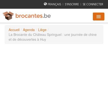
FRANÇAIS
S'INSCRIRE
SE CONNECTER
|
|
Accueil
/
Agenda
/
Liège
/
AGENDA DES BROCANTES
La Brocante du Château Springuel : une journée de chine
et de découvertes à Huy
VILLES
COMMENT ÇA MARCHE