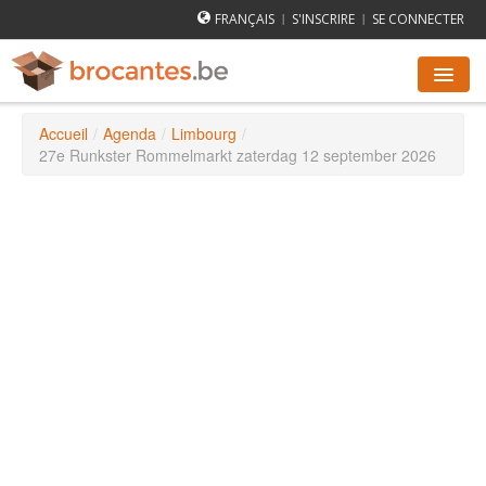
FRANÇAIS
S'INSCRIRE
SE CONNECTER
|
|
Accueil
/
Agenda
/
Limbourg
/
AGENDA DES BROCANTES
27e Runkster Rommelmarkt zaterdag 12 september 2026
VILLES
COMMENT ÇA MARCHE