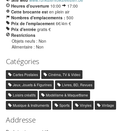
Site web
www.runkstervolksfeesten.be
Heures d'ouverture
10:00
17:00
Cette brocante est
en plein air
Nombres d'emplacements :
500
Prix de l'emplacement
6€/4m €
Prix d'entrée
gratis €
Restrictions
Objets neufs : Non
Alimentaire : Non
Catégories
Cartes Postales
Cinéma, TV & Video
Jeux, Jouets & Figurines
Livres, BD, Revues
Loisirs créatifs
Modélisme & Maquettisme
Musique & Instruments
Sports
Vinyles
Vintage
Addresse