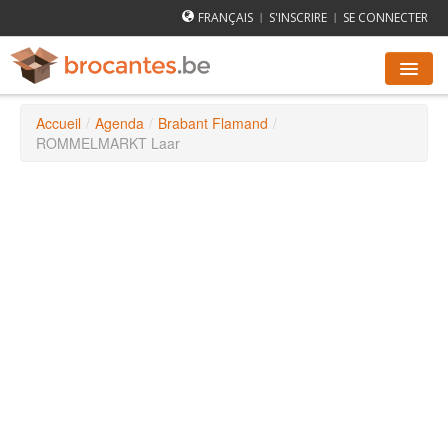
FRANÇAIS
S'INSCRIRE
SE CONNECTER
|
|
Accueil
/
Agenda
/
Brabant Flamand
/
AGENDA DES BROCANTES
ROMMELMARKT Laar
VILLES
COMMENT ÇA MARCHE