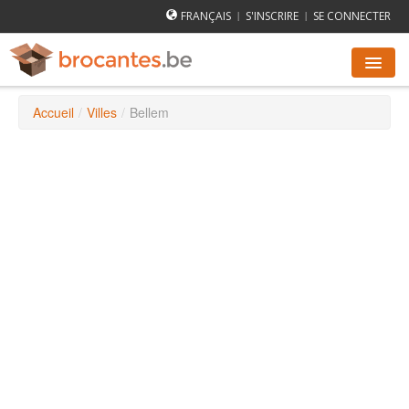
FRANÇAIS
S'INSCRIRE
SE CONNECTER
|
|
Accueil
/
Villes
/
Bellem
AGENDA DES BROCANTES
VILLES
COMMENT ÇA MARCHE