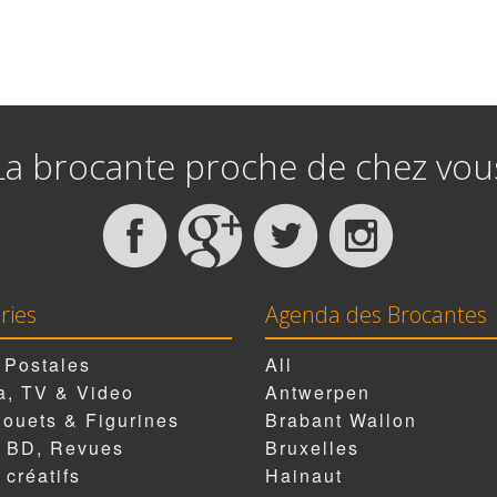
La brocante proche de chez vou
ries
Agenda des Brocantes
 Postales
All
, TV & Video
Antwerpen
Jouets & Figurines
Brabant Wallon
, BD, Revues
Bruxelles
 créatifs
Hainaut