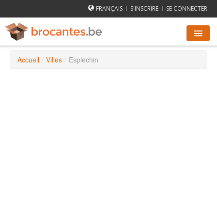
FRANÇAIS
S'INSCRIRE
SE CONNECTER
|
|
Accueil
/
Villes
/
Esplechin
AGENDA DES BROCANTES
VILLES
COMMENT ÇA MARCHE