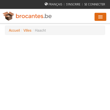
FRANÇAIS
S'INSCRIRE
SE CONNECTER
|
|
Accueil
/
Villes
/
Haacht
AGENDA DES BROCANTES
VILLES
COMMENT ÇA MARCHE