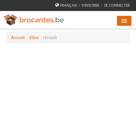
FRANÇAIS
S'INSCRIRE
SE CONNECTER
|
|
Accueil
/
Villes
/
Herselt
AGENDA DES BROCANTES
VILLES
COMMENT ÇA MARCHE