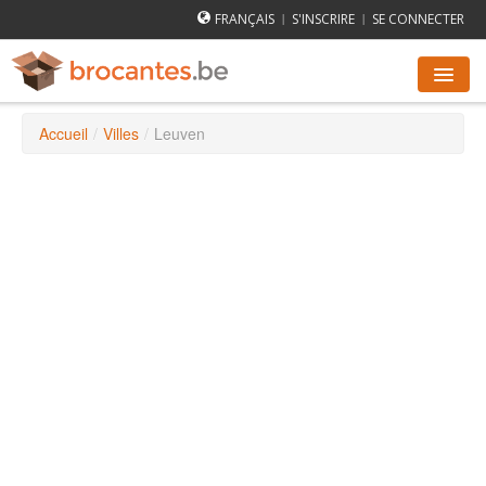
FRANÇAIS
S'INSCRIRE
SE CONNECTER
|
|
Accueil
/
Villes
/
Leuven
AGENDA DES BROCANTES
VILLES
COMMENT ÇA MARCHE