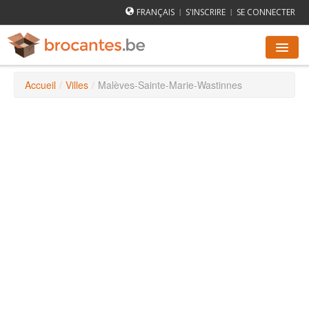
FRANÇAIS
S'INSCRIRE
SE CONNECTER
|
|
Accueil
/
Villes
/
Malèves-Sainte-Marie-Wastinnes
AGENDA DES BROCANTES
VILLES
COMMENT ÇA MARCHE