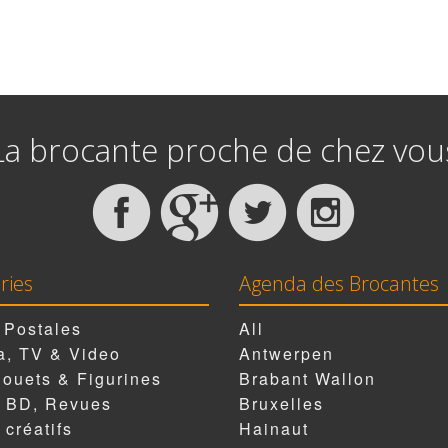
La brocante proche de chez vou
ries
Agenda des Brocantes
 Postales
All
, TV & Video
Antwerpen
Jouets & Figurines
Brabant Wallon
, BD, Revues
Bruxelles
 créatifs
Hainaut