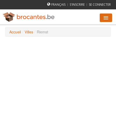
FRANÇAIS
S'INSCRIRE
SE CONNECTER
|
|
Accueil
/
Villes
/
Riemst
AGENDA DES BROCANTES
VILLES
COMMENT ÇA MARCHE