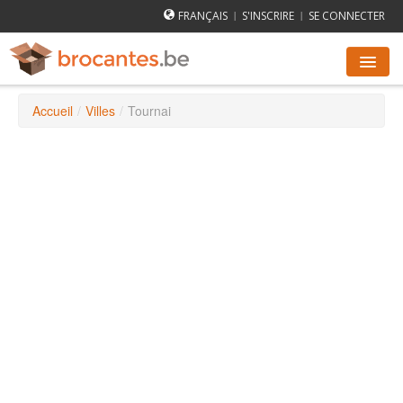
FRANÇAIS
S'INSCRIRE
SE CONNECTER
|
|
Accueil
/
Villes
/
Tournai
AGENDA DES BROCANTES
VILLES
COMMENT ÇA MARCHE