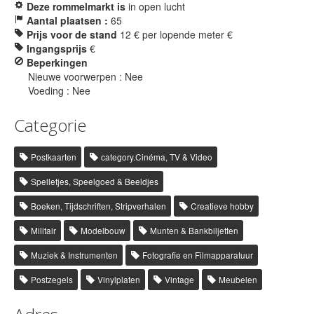
Deze rommelmarkt is
in open lucht
Aantal plaatsen :
65
Prijs voor de stand
12 € per lopende meter €
Ingangsprijs
€
Beperkingen
Nieuwe voorwerpen : Nee
Voeding : Nee
Categorie
Postkaarten
category.Cinéma, TV & Video
Spelletjes, Speelgoed & Beeldjes
Boeken, Tijdschriften, Stripverhalen
Creatieve hobby
Militair
Modelbouw
Munten & Bankbiljetten
Muziek & Instrumenten
Fotografie en Filmapparatuur
Postzegels
Vinylplaten
Vintage
Meubelen