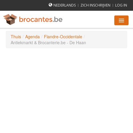
NEDERLANDS
ZICH INSCHRIJVEN
LOG IN
|
|
Thuis
/
Agenda
/
Flandre-Occidentale
/
ROMMELMARKTEN AGENDA
Antiekmarkt & Brocanterie.be - De Haan
STEDEN
HOE WERKT HET