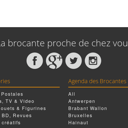
La brocante proche de chez vou
ries
Agenda des Brocantes
 Postales
All
, TV & Video
Antwerpen
Jouets & Figurines
Brabant Wallon
, BD, Revues
Bruxelles
 créatifs
Hainaut