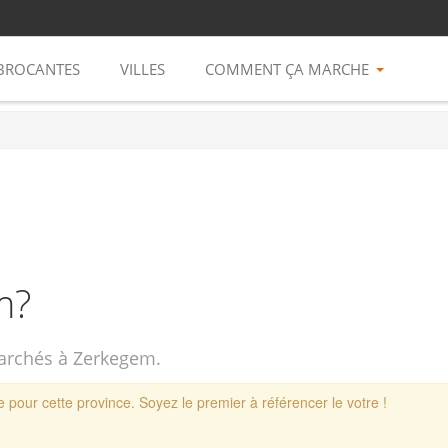
BROCANTES
VILLES
COMMENT ÇA MARCHE
m?
marchés à Zerkegem.
 pour cette province. Soyez le premier à référencer le votre !