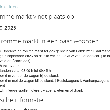
markten
mmelmarkt vindt plaats op
09-2026
 rommelmarkt in een paar woorden
k- Brocante en rommelmarkt ter gelegenheid van Londerzeel Jaarmark
 27 september 2026 op de site van het OCMW van Londerzeel. ( te b
sveld en Acacialaan)
h tot 16.00 h
anden vanaf 08:00 h tot 09.45 h
oor 6 m zonder de wagen bij de stand.
oor 6 m met de wagen bij de stand. ( Bestelwagens & Aanhangwagen
en)
zijn nieuwe spullen, dieren, wapens, eten en of drank.
ische informatie
ngsuren
10:00
16:00