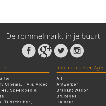
De rommelmarkt in je buurt
rie
Rommelmarkten Agen
arten
All
ry.Cinéma, TV & Video
Antwerpen
tjes, Speelgoed &
Brabant Wallon
es
Bruxelles
, Tijdschriften,
Hainaut