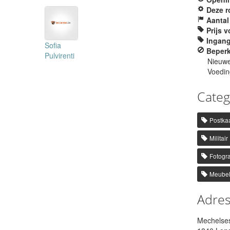
Deze r
Aantal 
Prijs v
Ingang
Sofia
Beper
Pulvirenti
Nieuwe
Voedin
Categ
Postka
Militair
Fotogra
Meube
Adre
Mechelses