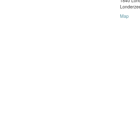
1840 Lond
Londerze
Map