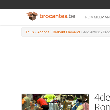
ROMMELMARK
Thuis
/
Agenda
/
Brabant Flamand
/
4de Antiek - Br
4de
Ro