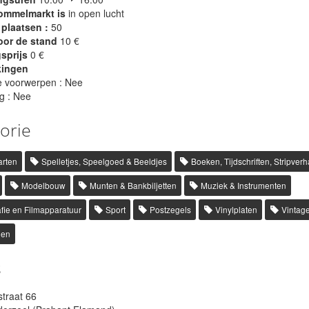
ommelmarkt is
in open lucht
plaatsen :
50
oor de stand
10 €
sprijs
0 €
kingen
 voorwerpen : Nee
g : Nee
orie
arten
Spelletjes, Speelgoed & Beeldjes
Boeken, Tijdschriften, Stripver
Modelbouw
Munten & Bankbiljetten
Muziek & Instrumenten
fie en Filmapparatuur
Sport
Postzegels
Vinylplaten
Vintag
len
s
traat 66