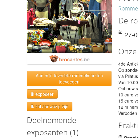
Rommel
De ro
27-
Onze
4de Antie
Op zondag
Aan mijn favoriete rommelmarkten
via Pilatu
toevoegen
Van 10.00
Opbouw st
Ik exposeer
10 euro v
15 euro v
Ik zal aanwezig zijn
12 m nem
Verboden 
Deelnemende
Prakt
exposanten (1)
Openi