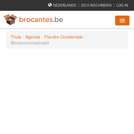
NEDERLANDS
ZICH INSCHRIJVEN
LOG IN
|
|
Thuis
/
Agenda
/
Flandre-Occidentale
/
ROMMELMARKTEN AGENDA
Binnenrommelmarkt
STEDEN
HOE WERKT HET