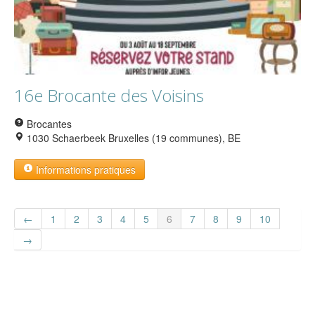
16e Brocante des Voisins
Brocantes
1030 Schaerbeek Bruxelles (19 communes), BE
Informations pratiques
←
1
2
3
4
5
6
7
8
9
10
→