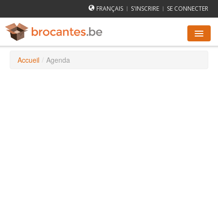
FRANÇAIS
S'INSCRIRE
SE CONNECTER
|
|
Accueil
/
Agenda
AGENDA DES BROCANTES
VILLES
COMMENT ÇA MARCHE