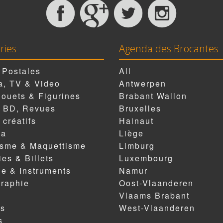
ries
Agenda des Brocantes
 Postales
All
, TV & Video
Antwerpen
Jouets & Figurines
Brabant Wallon
, BD, Revues
Bruxelles
 créatifs
Hainaut
ia
Liège
isme & Maquettisme
Limburg
es & Billets
Luxembourg
e & Instruments
Namur
raphie
Oost-Vlaanderen
Vlaams Brabant
es
West-Vlaanderen
s