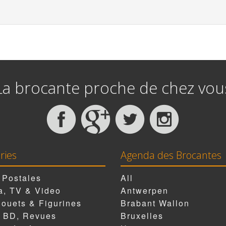
La brocante proche de chez vou
ries
Agenda des Brocantes
 Postales
All
, TV & Video
Antwerpen
Jouets & Figurines
Brabant Wallon
, BD, Revues
Bruxelles