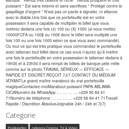
Banque ° Rends très célèbre et riche ° Rends prospère et très
puissant ° Est sans totems et sans sacrifices ° Protégé contre le
gaspillage d’argent ° N’est pas un pacte à signaler, ni alliance
avec le diable.Une fois que ce portefeuille est en votre
possession il sera capable de multiplier le billet que vous
mettrez dedans une fois (x) 100 ou (X) 1000 (si vous mettez
10000FCFA ou 100$ ou 100€ donc le billet sera multiplié une
fois 100 ou une fois 1000 selon ce que vous avez commandé).
Ou tout ce qui est très pratique vous commandez le portefeuille
avec talisman tout billet dans ce cas vous n’aurez qu’à mettre
une fois le portefeuille en votre possession le talisman dedans à
19h30 et à 23h30 il sera rempli de billets de banque pèle mêle
comme sur la photo.TRAVAIL SÉRIEUX — EFFICACE —
RAPIDE ET DISCRET.REÇOIT 7J/7.CONTACT DU MÉDIUM
VOYANTLe grand maître marabout du vrai portefeuille
magiqueContactez-moiMarabout puissant PAPA ABLAWA-
CICANuméro de WhatsApp :… … … … +229 56 84 41
71Numéro de téléphone :… … … … +229 56 84 41 71Travail
Rapide / Discrétion AbsolueJoignable 24h / 24h et 7j/7j
Categorie
Postkaarten
category.Cinéma, TV & Video