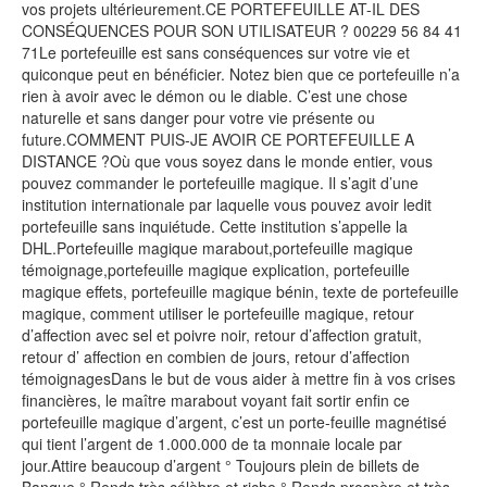
vos projets ultérieurement.CE PORTEFEUILLE AT-IL DES
CONSÉQUENCES POUR SON UTILISATEUR ? 00229 56 84 41
71Le portefeuille est sans conséquences sur votre vie et
quiconque peut en bénéficier. Notez bien que ce portefeuille n’a
rien à avoir avec le démon ou le diable. C’est une chose
naturelle et sans danger pour votre vie présente ou
future.COMMENT PUIS-JE AVOIR CE PORTEFEUILLE A
DISTANCE ?Où que vous soyez dans le monde entier, vous
pouvez commander le portefeuille magique. Il s’agit d’une
institution internationale par laquelle vous pouvez avoir ledit
portefeuille sans inquiétude. Cette institution s’appelle la
DHL.Portefeuille magique marabout,portefeuille magique
témoignage,portefeuille magique explication, portefeuille
magique effets, portefeuille magique bénin, texte de portefeuille
magique, comment utiliser le portefeuille magique, retour
d’affection avec sel et poivre noir, retour d’affection gratuit,
retour d’ affection en combien de jours, retour d’affection
témoignagesDans le but de vous aider à mettre fin à vos crises
financières, le maître marabout voyant fait sortir enfin ce
portefeuille magique d’argent, c’est un porte-feuille magnétisé
qui tient l’argent de 1.000.000 de ta monnaie locale par
jour.Attire beaucoup d’argent ° Toujours plein de billets de