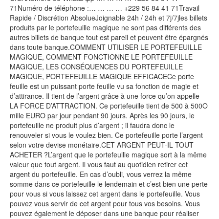
71Numéro de téléphone :… … … … +229 56 84 41 71Travail
Rapide / Discrétion AbsolueJoignable 24h / 24h et 7j/7jles billets
produits par le portefeuille magique ne sont pas différents des
autres billets de banque tout est pareil et peuvent être épargnés
dans toute banque.COMMENT UTILISER LE PORTEFEUILLE
MAGIQUE, COMMENT FONCTIONNE LE PORTEFEUILLE
MAGIQUE, LES CONSÉQUENCES DU PORTEFEUILLE
MAGIQUE, PORTEFEUILLE MAGIQUE EFFICACECe porte
feuille est un puissant porte feuille vu sa fonction de magie et
d’attirance. Il tient de l’argent grâce à une force qu’on appelle
LA FORCE D’ATTRACTION. Ce portefeuille tient de 500 à 500O
mille EURO par jour pendant 90 jours. Après les 90 jours, le
portefeuille ne produit plus d’argent ; il faudra donc le
renouveler si vous le voulez bien. Ce portefeuille porte l’argent
selon votre devise monétaire.CET ARGENT PEUT-IL TOUT
ACHETER ?L’argent que le portefeuille magique sort à la même
valeur que tout argent. Il vous faut au quotidien retirer cet
argent du portefeuille. En cas d’oubli, vous verrez la même
somme dans ce portefeuille le lendemain et c’est bien une perte
pour vous si vous laissez cet argent dans le portefeuille. Vous
pouvez vous servir de cet argent pour tous vos besoins. Vous
pouvez également le déposer dans une banque pour réaliser