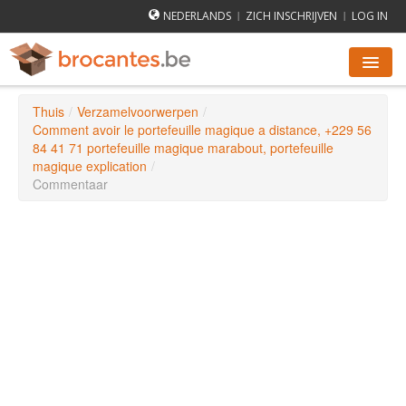
NEDERLANDS
ZICH INSCHRIJVEN
LOG IN
|
|
Thuis
/
Verzamelvoorwerpen
/
ROMMELMARKTEN AGENDA
Comment avoir le portefeuille magique a distance, +229 56
84 41 71 portefeuille magique marabout, portefeuille
magique explication
/
STEDEN
Commentaar
HOE WERKT HET