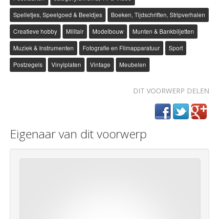
Spelletjes, Speelgoed & Beeldjes
Boeken, Tijdschriften, Stripverhalen
Creatieve hobby
Militair
Modelbouw
Munten & Bankbiljetten
Muziek & Instrumenten
Fotografie en Filmapparatuur
Sport
Postzegels
Vinylplaten
Vintage
Meubelen
DIT VOORWERP DELEN
Eigenaar van dit voorwerp