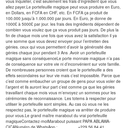
vous inquiéter, c’est seulement les frais d’ingrédient que vous
allez payer.Le portefeuille magique peut vous produire en Euro,
en Dollars, en FCFA en CHF, etc. En FCFA ça produit de
100.000 jusqu’à 1.000.000 par jours. En Euro, je donne de
1000£ à 5000£ par jour. les frais des ingrédients dépendent de
combien vous voulez que ça vous produit pas jours. De plus la
fin de chaque mois une fois que vous avez la satisfaction il ya
une somme que vous devez envoyer pour l’entretien des
génies. ceux qui vous permettent d’avoir la générosité des
génies chaque jour pendant 3 Ans .Avoir un portefeuille
magique sans conséquenceLe porte monnaie magique n’a pas
de conséquence sur votre vie ni d’inconvénient sur vote famille.
De nombreuses personnes croient que le portefeuille a des
effets secondaires sur leur vie mais c’est impossible. Parce que
c’est comme embaucher un groupe de gens pour vous voler de
l’argent et ils auront leur part c’est comme ça que les génies
travaillant chaque mois vous m’envoyez un sommes pour les
cérémonies de reconnaissance. Les totems à respecter pour
utiliser le portefeuille sont simples. Au cas où vous ne les
respectez pas, le portefeuille magique va arrêter de produire
pour vous.Le grand maître marabout du vrai portefeuille
magiqueContactez-moiMarabout puissant PAPA ABLAWA-
CICANuméro de WhatsApp :… … … … +229 56 84 41