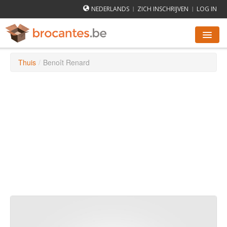
NEDERLANDS
ZICH INSCHRIJVEN
LOG IN
|
|
Thuis
/
Benoît Renard
ROMMELMARKTEN AGENDA
STEDEN
HOE WERKT HET