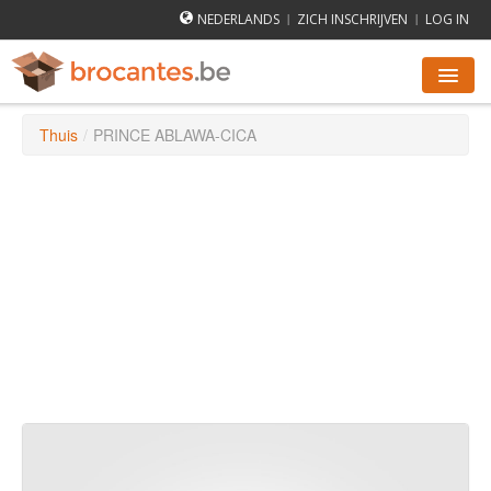
NEDERLANDS
ZICH INSCHRIJVEN
LOG IN
|
|
Thuis
/
PRINCE ABLAWA-CICA
ROMMELMARKTEN AGENDA
STEDEN
HOE WERKT HET