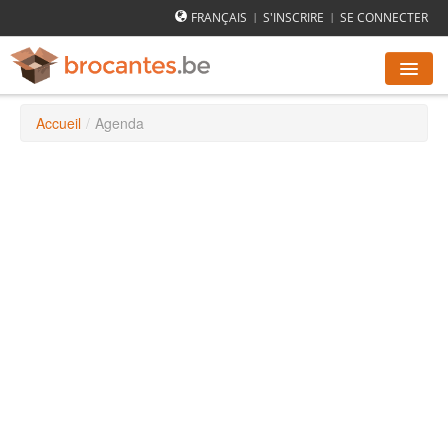
FRANÇAIS
S'INSCRIRE
SE CONNECTER
|
|
Accueil
/
Agenda
AGENDA DES BROCANTES
VILLES
COMMENT ÇA MARCHE