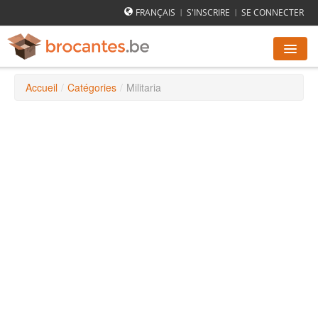
FRANÇAIS
S'INSCRIRE
SE CONNECTER
|
|
Accueil
/
Catégories
/
Militaria
AGENDA DES BROCANTES
VILLES
COMMENT ÇA MARCHE