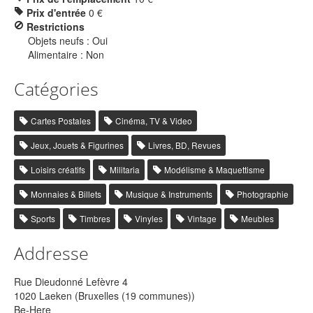
Prix d'entrée
0 €
Restrictions
Objets neufs : Oui
Alimentaire : Non
Catégories
Cartes Postales
Cinéma, TV & Video
Jeux, Jouets & Figurines
Livres, BD, Revues
Loisirs créatifs
Militaria
Modélisme & Maquettisme
Monnaies & Billets
Musique & Instruments
Photographie
Sports
Timbres
Vinyles
Vintage
Meubles
Addresse
Rue Dieudonné Lefèvre 4
1020 Laeken (Bruxelles (19 communes))
Be-Here