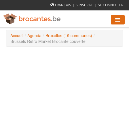
FRANÇAIS
S'INSCRIRE
SE CONNECTER
|
|
Accueil
/
Agenda
/
Bruxelles (19 communes)
/
AGENDA DES BROCANTES
Brussels Retro Market Brocante couverte
VILLES
COMMENT ÇA MARCHE