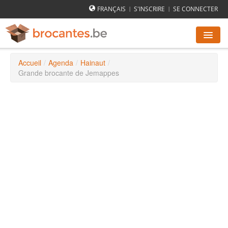
FRANÇAIS
S'INSCRIRE
SE CONNECTER
|
|
Accueil
/
Agenda
/
Hainaut
/
AGENDA DES BROCANTES
Grande brocante de Jemappes
VILLES
COMMENT ÇA MARCHE