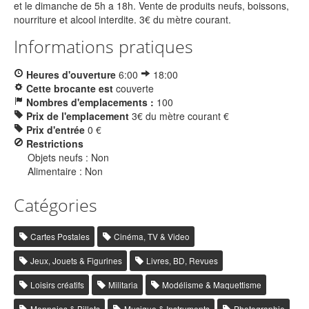
et le dimanche de 5h a 18h. Vente de produits neufs, boissons,
nourriture et alcool interdite. 3€ du mètre courant.
Informations pratiques
Heures d'ouverture
6:00
18:00
Cette brocante est
couverte
Nombres d'emplacements :
100
Prix de l'emplacement
3€ du mètre courant €
Prix d'entrée
0 €
Restrictions
Objets neufs : Non
Alimentaire : Non
Catégories
Cartes Postales
Cinéma, TV & Video
Jeux, Jouets & Figurines
Livres, BD, Revues
Loisirs créatifs
Militaria
Modélisme & Maquettisme
Monnaies & Billets
Musique & Instruments
Photographie