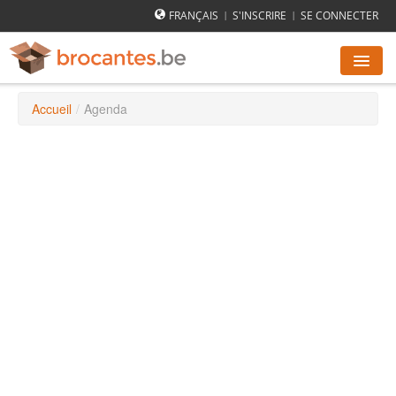
FRANÇAIS
S'INSCRIRE
SE CONNECTER
|
|
Accueil
/
Agenda
AGENDA DES BROCANTES
VILLES
COMMENT ÇA MARCHE