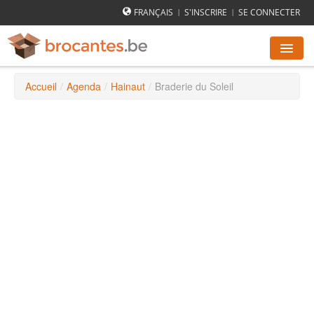
FRANÇAIS
S'INSCRIRE
SE CONNECTER
|
|
Accueil
/
Agenda
/
Hainaut
/
Braderie du Soleil
AGENDA DES BROCANTES
VILLES
COMMENT ÇA MARCHE