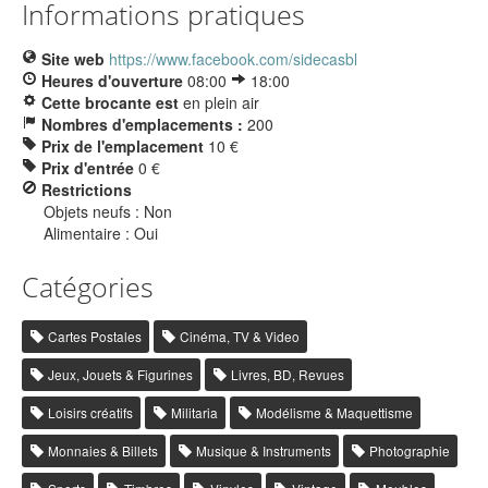
Informations pratiques
Site web
https://www.facebook.com/sidecasbl
Heures d'ouverture
08:00
18:00
Cette brocante est
en plein air
Nombres d'emplacements :
200
Prix de l'emplacement
10 €
Prix d'entrée
0 €
Restrictions
Objets neufs : Non
Alimentaire : Oui
Catégories
Cartes Postales
Cinéma, TV & Video
Jeux, Jouets & Figurines
Livres, BD, Revues
Loisirs créatifs
Militaria
Modélisme & Maquettisme
Monnaies & Billets
Musique & Instruments
Photographie