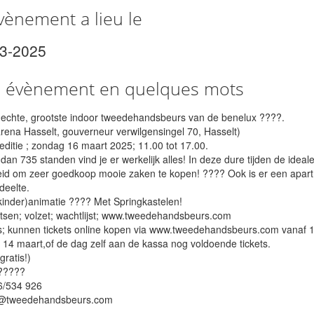
vènement a lieu le
03-2025
e évènement en quelques mots
 echte, grootste indoor tweedehandsbeurs van de benelux ????.
arena Hasselt, gouverneur verwilgensingel 70, Hasselt)
editie ; zondag 16 maart 2025; 11.00 tot 17.00.
an 735 standen vind je er werkelijk alles! In deze dure tijden de ideal
id om zeer goedkoop mooie zaken te kopen! ???? Ook is er een apart
edeelte.
inder)animatie ???? Met Springkastelen!
tsen; volzet; wachtlijst; www.tweedehandsbeurs.com
; kunnen tickets online kopen via www.tweedehandsbeurs.com vanaf 1
t 14 maart,of de dag zelf aan de kassa nog voldoende tickets.
gratis!)
??????
6/534 926
o@tweedehandsbeurs.com