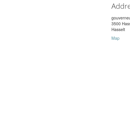
Addr
gouverneu
3500 Hass
Hasselt
Map