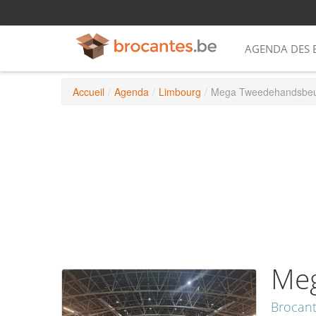
AGENDA DES 
Accueil
/
Agenda
/
Limbourg
/
Mega Tweedehandsbe
Me
Brocan