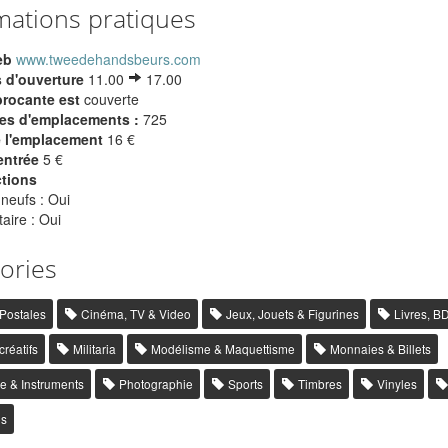
mations pratiques
eb
www.tweedehandsbeurs.com
 d'ouverture
11.00
17.00
brocante est
couverte
s d'emplacements :
725
e l'emplacement
16 €
entrée
5 €
ctions
 neufs : Oui
aire : Oui
ories
 Postales
Cinéma, TV & Video
Jeux, Jouets & Figurines
Livres, B
créatifs
Militaria
Modélisme & Maquettisme
Monnaies & Billets
e & Instruments
Photographie
Sports
Timbres
Vinyles
es