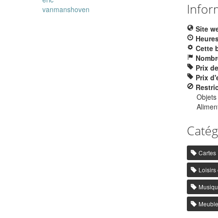
Infor
vanmanshoven
Site w
Heures
Cette 
Nombre
Prix d
Prix d'
Restri
Objets
Aliment
Catég
Cartes
Loisirs 
Musiqu
Meubl