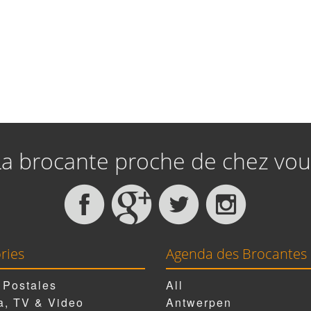
La brocante proche de chez vou
ries
Agenda des Brocantes
 Postales
All
, TV & Video
Antwerpen