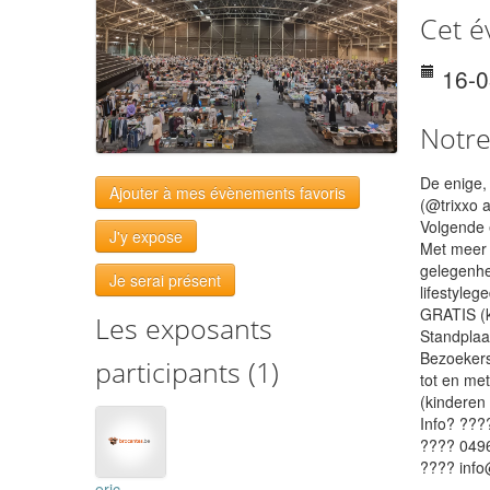
Cet é
16-
Notr
De enige,
Ajouter à mes évènements favoris
(@trixxo 
Volgende 
J'y expose
Met meer d
gelegenhe
Je serai présent
lifestyleg
GRATIS (k
Les exposants
Standplaa
Bezoekers
participants (1)
tot en me
(kinderen 
Info? ??
???? 049
???? inf
eric