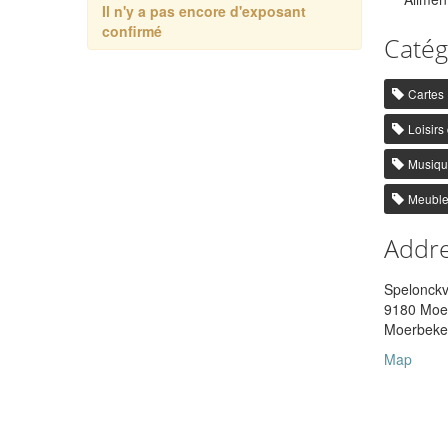
Il n'y a pas encore d'exposant
confirmé
Catég
Cartes
Loisirs 
Musiqu
Meubl
Addr
Spelonckv
9180 Moer
Moerbeke
Map