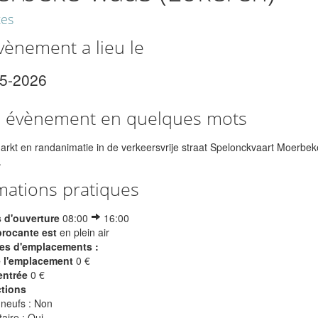
tes
vènement a lieu le
05-2026
e évènement en quelques mots
kt en randanimatie in de verkeersvrije straat Spelonckvaart Moerbe
.
mations pratiques
 d'ouverture
08:00
16:00
brocante est
en plein air
s d'emplacements :
e l'emplacement
0 €
entrée
0 €
ctions
 neufs : Non
aire : Oui