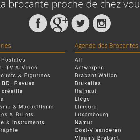
La brocante proche de chez vou
ries
Agenda des Brocantes
 Postales
All
, TV & Video
Antwerpen
Jouets & Figurines
Brabant Wallon
, BD, Revues
Bruxelles
 créatifs
Hainaut
ia
Liège
isme & Maquettisme
Limburg
es & Billets
Luxembourg
e & Instruments
Namur
raphie
Oost-Vlaanderen
Vlaams Brabant