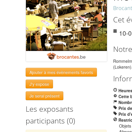
Brocan
Cet é
10-
Notr
Rommelmar
(Lokeren)
Ajouter à mes évènements favoris
Infor
J'y expose
Heures
Je serai présent
Cette 
Nombre
Les exposants
Prix d
Prix d'
participants (0)
Restri
Objets
Aliment