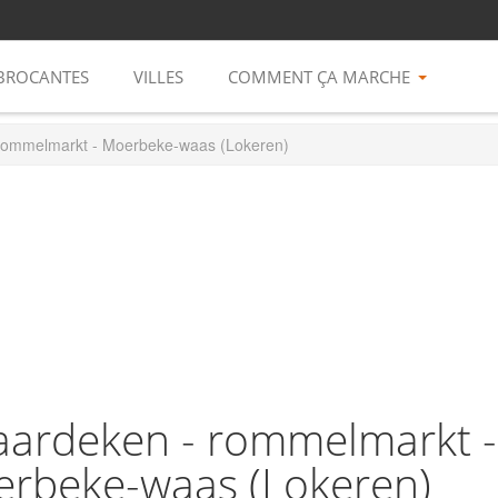
BROCANTES
VILLES
COMMENT ÇA MARCHE
 rommelmarkt - Moerbeke-waas (Lokeren)
Vaardeken - rommelmarkt -
rbeke-waas (Lokeren)