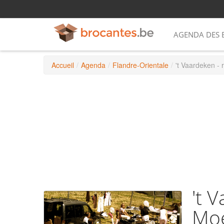
AGENDA DES 
Accueil
/
Agenda
/
Flandre-Orientale
/
't Vaardeken -
't 
Moe