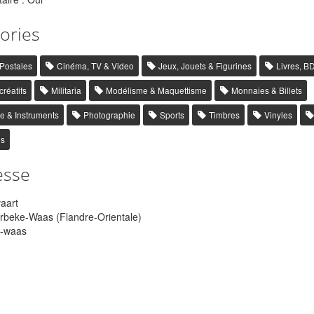
ories
 Postales
Cinéma, TV & Video
Jeux, Jouets & Figurines
Livres, B
créatifs
Militaria
Modélisme & Maquettisme
Monnaies & Billets
e & Instruments
Photographie
Sports
Timbres
Vinyles
es
esse
aart
beke-Waas (Flandre-Orientale)
-waas