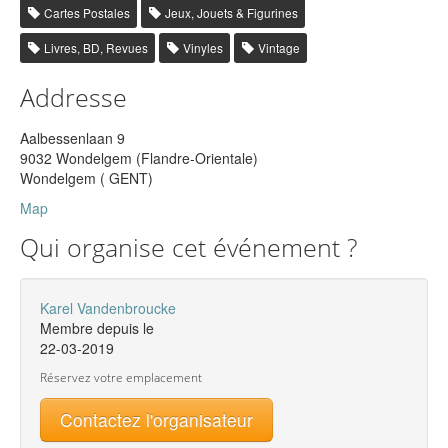
Cartes Postales
Jeux, Jouets & Figurines
Livres, BD, Revues
Vinyles
Vintage
Addresse
Aalbessenlaan 9
9032 Wondelgem (Flandre-Orientale)
Wondelgem ( GENT)
Map
Qui organise cet événement ?
Karel Vandenbroucke
Membre depuis le
22-03-2019
Réservez votre emplacement
Contactez l'organisateur