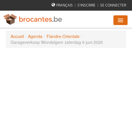
FRANÇAIS
S'INSCRIRE
SE CONNECTER
|
|
Accueil
/
Agenda
/
Flandre-Orientale
/
AGENDA DES BROCANTES
Garageverkoop Wondelgem zaterdag 6 juni 2026
VILLES
COMMENT ÇA MARCHE