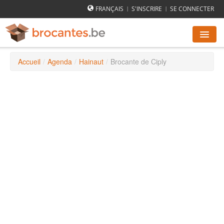
FRANÇAIS
S'INSCRIRE
SE CONNECTER
|
|
Accueil
/
Agenda
/
Hainaut
/
Brocante de Ciply
AGENDA DES BROCANTES
VILLES
COMMENT ÇA MARCHE