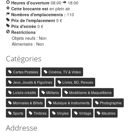
Heures d'ouverture
08:00
18:00
Cette brocante est
en plein air
Nombres d'emplacements :
110
Prix de l'emplacement
5 €
Prix d'entrée
0 €
Restrictions
Objets neufs : Non
Alimentaire : Non
Catégories
Cartes Postales
Cinéma, TV & Video
Jeux, Jouets & Figurines
Livres, BD, Revues
Loisirs créatifs
Militaria
Modélisme & Maquettisme
Monnaies & Billets
Musique & Instruments
Photographie
Sports
Timbres
Vinyles
Vintage
Meubles
Addresse