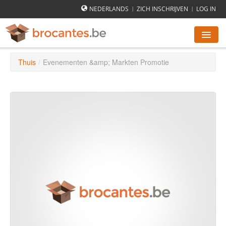
NEDERLANDS
ZICH INSCHRIJVEN
LOG IN
|
|
Thuis
/
Evenementen &amp; Markten Promotie
ROMMELMARKTEN AGENDA
STEDEN
HOE WERKT HET