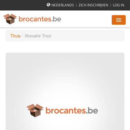
NEDERLANDS
ZICH INSCHRIJVEN
LOG IN
|
|
Thuis
/
Xhevahir Troci
ROMMELMARKTEN AGENDA
STEDEN
HOE WERKT HET