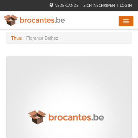
NEDERLANDS
ZICH INSCHRIJVEN
LOG IN
|
|
Thuis
/
Florence Delhez
ROMMELMARKTEN AGENDA
STEDEN
HOE WERKT HET