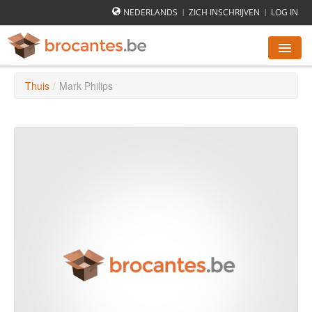
NEDERLANDS
ZICH INSCHRIJVEN
LOG IN
|
|
Thuis
/
Mark Philips
ROMMELMARKTEN AGENDA
STEDEN
HOE WERKT HET