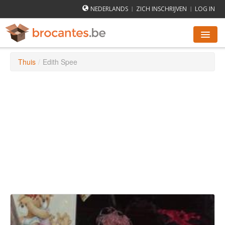
NEDERLANDS
ZICH INSCHRIJVEN
LOG IN
|
|
Thuis
/
Edith Spee
ROMMELMARKTEN AGENDA
STEDEN
HOE WERKT HET