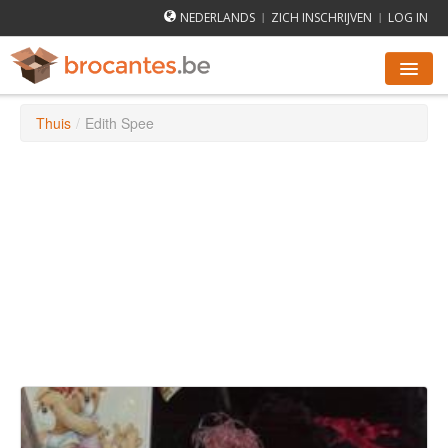
NEDERLANDS
ZICH INSCHRIJVEN
LOG IN
|
|
Thuis
/
Edith Spee
ROMMELMARKTEN AGENDA
STEDEN
HOE WERKT HET