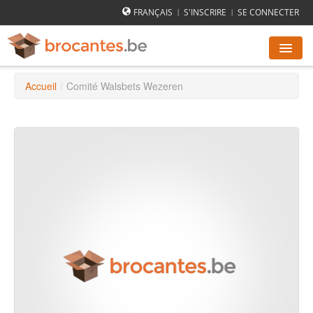
FRANÇAIS
S'INSCRIRE
SE CONNECTER
|
|
Accueil
/
Comité Walsbets Wezeren
AGENDA DES BROCANTES
VILLES
COMMENT ÇA MARCHE