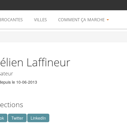
BROCANTES
VILLES
COMMENT ÇA MARCHE
élien Laffineur
sateur
epuis le 10-06-2013
ections
ok
Twitter
LinkedIn