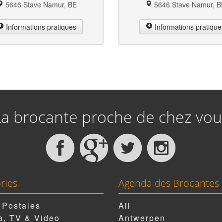
5646 Stave Namur, BE
5646 Stave Namur, B
Informations pratiques
Informations pratique
La brocante proche de chez vou
ries
Agenda des Brocantes
 Postales
All
, TV & Video
Antwerpen