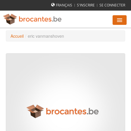
FRANÇAIS
S'INSCRIRE
SE CONNECTER
|
|
Accueil
/
eric vanmanshoven
AGENDA DES BROCANTES
VILLES
COMMENT ÇA MARCHE